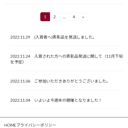
投
1
2
…
4
»
固
固
固
定
定
定
稿
ペ
ペ
ペ
ー
ー
ー
の
2022.11.29 (入賞者へ)表彰品を発送しました。
ジ
ジ
ジ
ペ
ー
2022.11.24 入賞された方への表彰品発送に関して（11月下旬
を予定）
ジ
送
2022.11.06 ご参加いただきありがとうございました。
り
2022.11.04 いよいよ今週末の開催となりました！
HOME
プライバシーポリシー