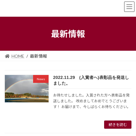
コ
ナ
ン
ビ
テ
ゲ
ン
ー
ツ
シ
最新情報
へ
ョ
ス
ン
キ
に
ッ
移
HOME
最新情報
プ
動
2022.11.29 (入賞者へ)表彰品を発送し
News
ました。
お待たせしました。入賞された方へ表彰品を発
送しました。 改めましておめでとうございま
す！ お届けまで、今しばらくお待ちください。
続きを読む