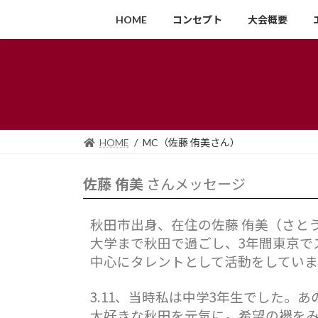
HOME
コンセプト
大会概要
HOME
MC（佐藤 侑美さん）
佐藤 侑美
さんメッセージ
秋田市出身、在住の佐藤 侑美（さとう
大学まで秋田で過ごし、3年間東京でス
中心にタレントとして活動をしていま
3.11、当時私は中学3年生でした。
大好きな秋田を元気に。希望の襷を