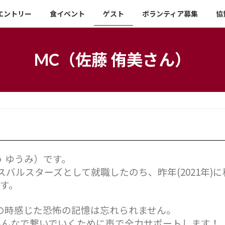
エントリー
食イベント
ゲスト
ボランティア募集
協
MC（佐藤 侑美さん）
 ゆうみ）です。
バルスターズとして就職したのち、昨年(2021年)
す。
あの時感じた恐怖の記憶は忘れられません。
みんなで繋いでいくために声で全力サポートします！