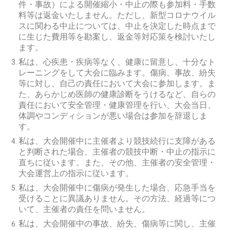
件・事故）による開催縮小・中止の際も参加料・手数
料等は返金いたしません。ただし、新型コロナウイル
スに関わる中止については、中止を決定した時点まで
に生じた費用等を勘案し、返金等対応策を検討いたし
ます。
私は、心疾患・疾病等なく、健康に留意し、十分なト
レーニングをして大会に臨みます。傷病、事故、紛失
等に対し、自己の責任において大会に参加します。ま
た、あらかじめ医師の健康診断をうけるなど、自らの
責任において安全管理・健康管理を行い、大会当日、
体調やコンディションが悪い場合は参加を辞退しま
す。
私は、大会開催中に主催者より競技続行に支障がある
と判断された場合、主催者の競技中断・中止の指示に
直ちに従います。また、その他、主催者の安全管理・
大会運営上の指示に従います。
私は、大会開催中に傷病が発生した場合、応急手当を
受けることに異議ありません。その方法、経過等につ
いて、主催者の責任を問いません。
私は、大会開催中の事故、紛失、傷病等に関し、主催