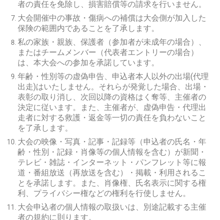
者の責任を免除し、損害賠償等の請求を行いません。
大会開催中の事故・傷病への補償は大会側が加入した
保険の範囲内であることを了承します。
私の家族・親族、保護者（参加者が未成年の場合）、
またはチームメンバー（代表者エントリーの場合）
は、本大会への参加を承諾しています。
年齢・性別等の虚偽申告、申込者本人以外の出場(代理
出走)はいたしません。それらが発覚した場合、出場・
表彰の取り消し、次回以降の資格はく奪等、主催者の
決定に従います。また、主催者が、虚偽申告・代理出
走者に対する救護・返金等一切の責任を負わないこと
を了承します。
大会の映像・写真・記事・記録等（申込者の氏名・年
齢・性別・記録・肖像等の個人情報を含む）が新聞・
テレビ・雑誌・インターネット・パンフレット等に報
道・番組放送（再放送を含む）・掲載・利用されるこ
とを承諾します。また、肖像権、氏名表示に関する権
利、プライバシー権などの権利を行使しません。
大会申込者の個人情報の取扱いは、別途記載する主催
者の規約に則ります。