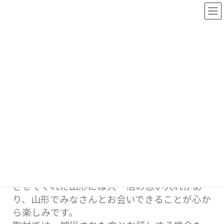
MC
HOME
MC
長谷川 朋加
さんメッセージ
私のアナウンサーとしてのスタートが山形県で
あり、2年間で全市町村を回り取材をしまし
た。多くの方と出会い、ご縁に恵まれ、成長
させてくれた山形には人一倍の思い入れがあ
り、山形でみなさんとお会いできることが心か
ら楽しみです。